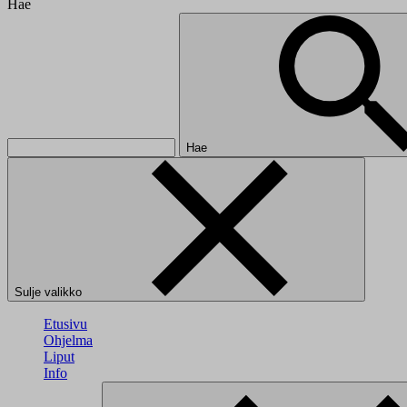
Hae
Hae
Sulje valikko
Etusivu
Ohjelma
Liput
Info