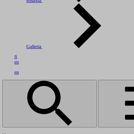
Historia
Galleria
fi
en
en