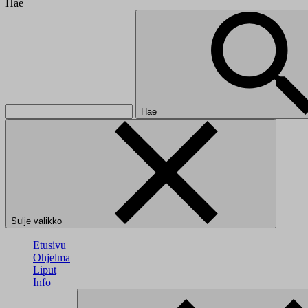
Hae
Hae
Sulje valikko
Etusivu
Ohjelma
Liput
Info