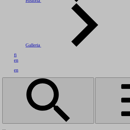
Historia
Galleria
fi
en
en