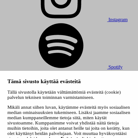
Instagram
Spotify
© 2026 Tampereen Musiikkijuhlat / Tampereen kaupunki.
Tämä sivusto käyttää evästeitä
Kaikki oikeudet muutoksiin pidätetään.
Evästeet
Tällä sivustolla käytetään välttämättömiä evästeitä (cookie)
Saavutettavuusseloste
palvelun teknisen toiminnan varmistamiseen.
Tietosuojaselosteet
Mikäli annat siihen luvan, käytämme evästeitä myös sosiaalisen
median ominaisuuksien tukemiseen. Lisäksi jaamme sosiaalisen
median kumppaneillemme tietoja siitä, miten käytät
sivustoamme. Kumppanimme voivat yhdistää näitä tietoja
muihin tietoihin, joita olet antanut heille tai joita on kerätty, kun
olet käyttänyt heidän palvelujaan. Voit muuttaa hyväksyntääsi