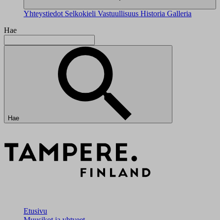
Yhteystiedot
Selkokieli
Vastuullisuus
Historia
Galleria
Hae
Hae
Etusivu
Muusikot ja yhtyeet