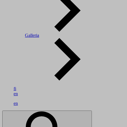
Galleria
fi
en
en