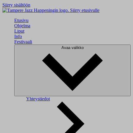
Siirry sisältöön
Siirry etusivulle
Etusivu
Ohjelma
Liput
Info
Festivaali
Avaa valikko
Yhteystiedot