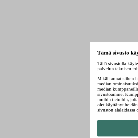
Tämä sivusto käy
Tällä sivustolla käyt
palvelun teknisen to
Mikäli annat siihen 
median ominaisuuksi
median kumppaneillem
sivustoamme. Kumppa
muihin tietoihin, joit
olet käyttänyt heidä
sivuston alalaidassa