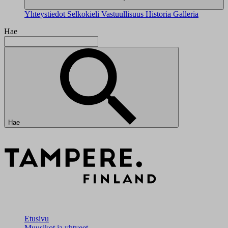
Yhteystiedot
Selkokieli
Vastuullisuus
Historia
Galleria
Hae
Hae
Etusivu
Muusikot ja yhtyeet