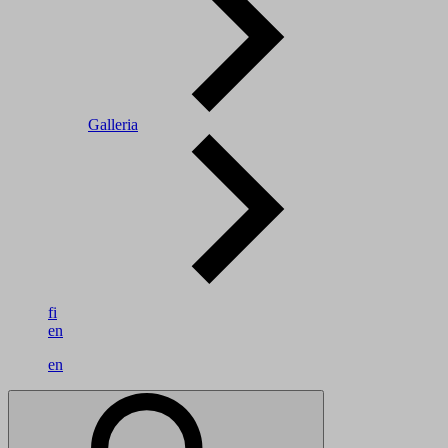
Galleria
fi
en
en