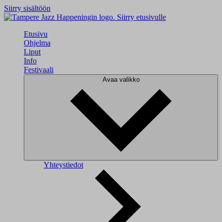
Siirry sisältöön
Siirry etusivulle
Etusivu
Ohjelma
Liput
Info
Festivaali
Avaa valikko
Yhteystiedot