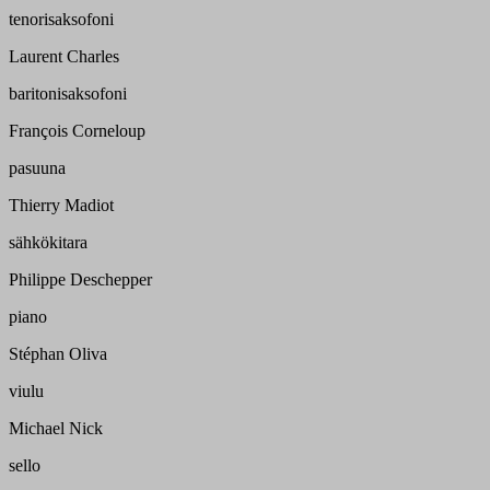
tenorisaksofoni
Laurent Charles
baritonisaksofoni
François Corneloup
pasuuna
Thierry Madiot
sähkökitara
Philippe Deschepper
piano
Stéphan Oliva
viulu
Michael Nick
sello