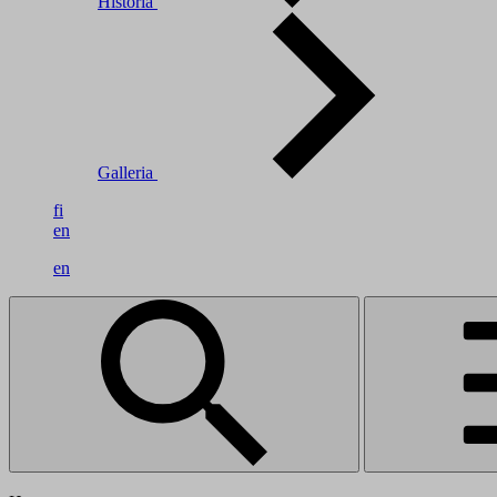
Historia
Galleria
fi
en
en