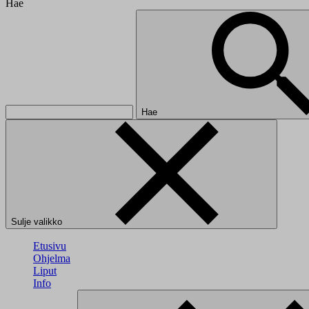
Hae
Hae
Sulje valikko
Etusivu
Ohjelma
Liput
Info