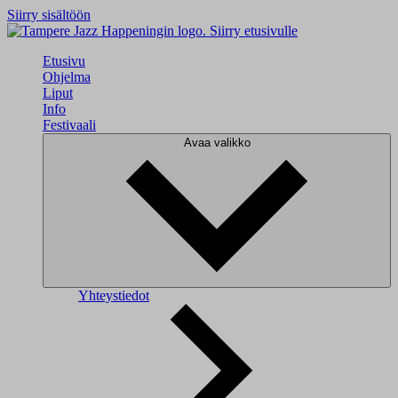
Siirry sisältöön
Siirry etusivulle
Etusivu
Ohjelma
Liput
Info
Festivaali
Avaa valikko
Yhteystiedot