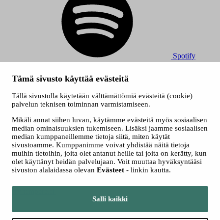
Spotify
© 2026 Tampereen Musiikkijuhlat / Tampereen kaupunki.
Tämä sivusto käyttää evästeitä
Kaikki oikeudet muutoksiin pidätetään.
Evästeet
Tällä sivustolla käytetään välttämättömiä evästeitä (cookie)
Saavutettavuusseloste
palvelun teknisen toiminnan varmistamiseen.
Tietosuojaselosteet
Mikäli annat siihen luvan, käytämme evästeitä myös sosiaalisen
median ominaisuuksien tukemiseen. Lisäksi jaamme sosiaalisen
median kumppaneillemme tietoja siitä, miten käytät
sivustoamme. Kumppanimme voivat yhdistää näitä tietoja
muihin tietoihin, joita olet antanut heille tai joita on kerätty, kun
olet käyttänyt heidän palvelujaan. Voit muuttaa hyväksyntääsi
sivuston alalaidassa olevan
Evästeet
- linkin kautta.
Siirry tampere.fi
Salli kaikki