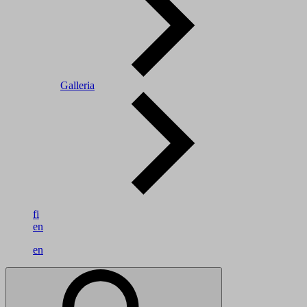
Galleria
fi
en
en