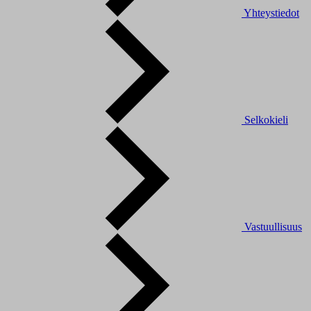
Yhteystiedot
Selkokieli
Vastuullisuus