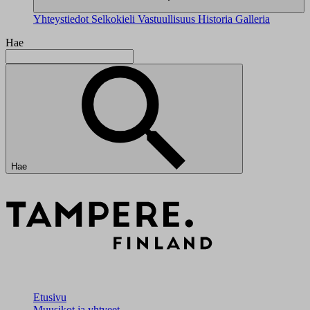
Yhteystiedot
Selkokieli
Vastuullisuus
Historia
Galleria
Hae
Hae
Etusivu
Muusikot ja yhtyeet