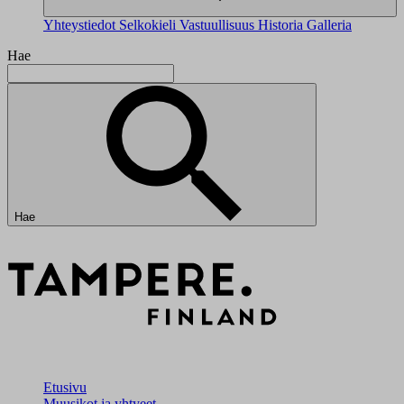
Yhteystiedot
Selkokieli
Vastuullisuus
Historia
Galleria
Hae
Hae
Etusivu
Muusikot ja yhtyeet