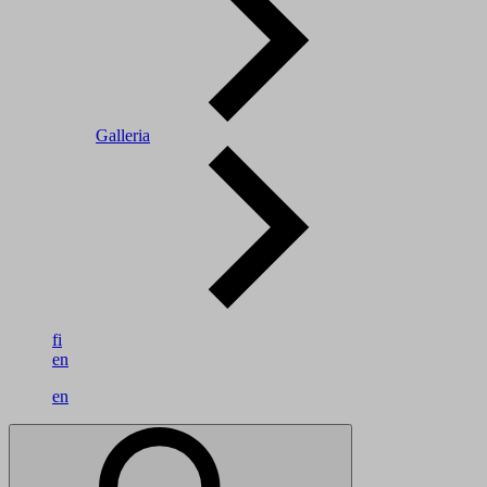
Galleria
fi
en
en