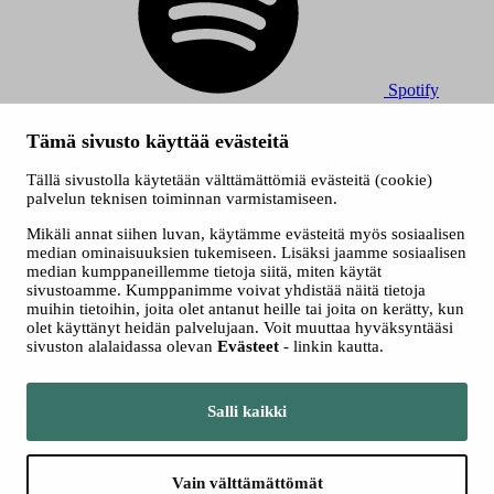
Spotify
© 2026 Tampereen Musiikkijuhlat / Tampereen kaupunki.
Tämä sivusto käyttää evästeitä
Kaikki oikeudet muutoksiin pidätetään.
Evästeet
Tällä sivustolla käytetään välttämättömiä evästeitä (cookie)
Saavutettavuusseloste
palvelun teknisen toiminnan varmistamiseen.
Tietosuojaselosteet
Mikäli annat siihen luvan, käytämme evästeitä myös sosiaalisen
median ominaisuuksien tukemiseen. Lisäksi jaamme sosiaalisen
median kumppaneillemme tietoja siitä, miten käytät
sivustoamme. Kumppanimme voivat yhdistää näitä tietoja
muihin tietoihin, joita olet antanut heille tai joita on kerätty, kun
olet käyttänyt heidän palvelujaan. Voit muuttaa hyväksyntääsi
sivuston alalaidassa olevan
Evästeet
- linkin kautta.
Siirry tampere.fi
Salli kaikki
Vain välttämättömät