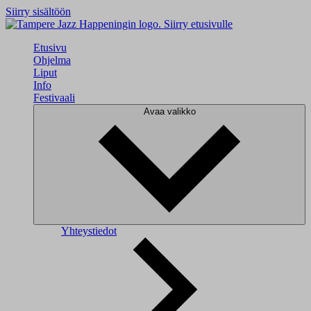
Siirry sisältöön
Siirry etusivulle
Etusivu
Ohjelma
Liput
Info
Festivaali
Avaa valikko
Yhteystiedot