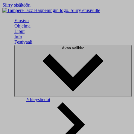
Siirry sisältöön
Siirry etusivulle
Etusivu
Ohjelma
Liput
Info
Festivaali
Avaa valikko
Yhteystiedot