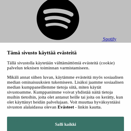
Spotify
© 2026 Tampereen Musiikkijuhlat / Tampereen kaupunki.
Tämä sivusto käyttää evästeitä
Kaikki oikeudet muutoksiin pidätetään.
Evästeet
Tällä sivustolla käytetään välttämättömiä evästeitä (cookie)
Saavutettavuusseloste
palvelun teknisen toiminnan varmistamiseen.
Tietosuojaselosteet
Mikäli annat siihen luvan, käytämme evästeitä myös sosiaalisen
median ominaisuuksien tukemiseen. Lisäksi jaamme sosiaalisen
median kumppaneillemme tietoja siitä, miten käytät
sivustoamme. Kumppanimme voivat yhdistää näitä tietoja
muihin tietoihin, joita olet antanut heille tai joita on kerätty, kun
olet käyttänyt heidän palvelujaan. Voit muuttaa hyväksyntääsi
sivuston alalaidassa olevan
Evästeet
- linkin kautta.
Siirry tampere.fi
Salli kaikki