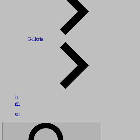
Galleria
fi
en
en