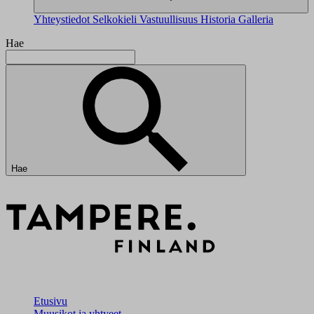
Yhteystiedot
Selkokieli
Vastuullisuus
Historia
Galleria
Hae
Hae
Etusivu
Muusikot ja yhtyeet