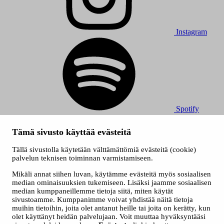
Instagram
Spotify
© 2026 Tampereen Musiikkijuhlat / Tampereen kaupunki.
Tämä sivusto käyttää evästeitä
Kaikki oikeudet muutoksiin pidätetään.
Evästeet
Tällä sivustolla käytetään välttämättömiä evästeitä (cookie)
Saavutettavuusseloste
palvelun teknisen toiminnan varmistamiseen.
Tietosuojaselosteet
Mikäli annat siihen luvan, käytämme evästeitä myös sosiaalisen
median ominaisuuksien tukemiseen. Lisäksi jaamme sosiaalisen
median kumppaneillemme tietoja siitä, miten käytät
sivustoamme. Kumppanimme voivat yhdistää näitä tietoja
muihin tietoihin, joita olet antanut heille tai joita on kerätty, kun
olet käyttänyt heidän palvelujaan. Voit muuttaa hyväksyntääsi