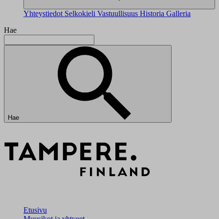
Yhteystiedot
Selkokieli
Vastuullisuus
Historia
Galleria
Hae
Hae
Etusivu
Muusikot ja yhtyeet