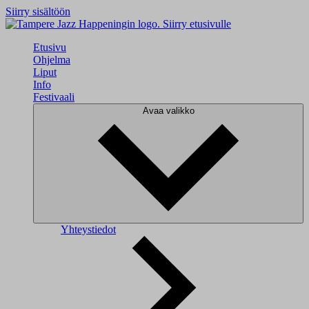
Siirry sisältöön
Siirry etusivulle
Etusivu
Ohjelma
Liput
Info
Festivaali
Avaa valikko
Yhteystiedot