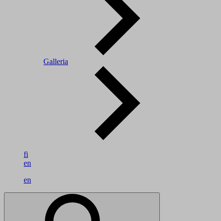
Galleria
fi
en
en