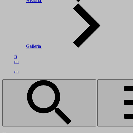
Historia
Galleria
fi
en
en