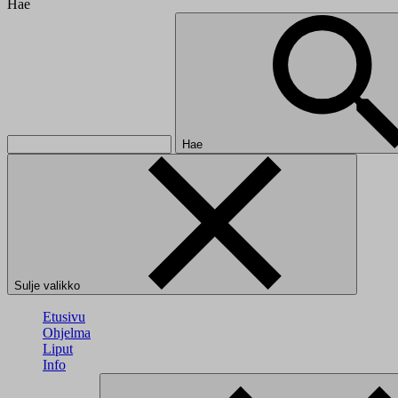
Hae
Hae
Sulje valikko
Etusivu
Ohjelma
Liput
Info