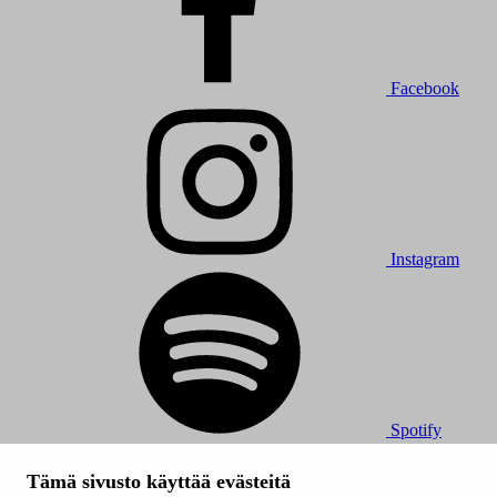
Facebook
Instagram
Spotify
© 2026 Tampereen Musiikkijuhlat / Tampereen kaupunki.
Tämä sivusto käyttää evästeitä
Kaikki oikeudet muutoksiin pidätetään.