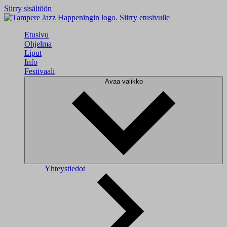
Siirry sisältöön
Siirry etusivulle
Etusivu
Ohjelma
Liput
Info
Festivaali
Avaa valikko
Yhteystiedot