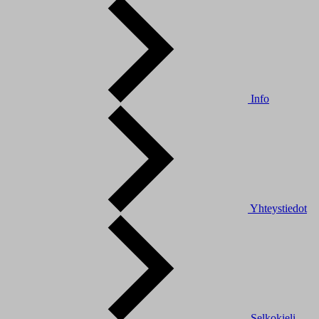
Info
Yhteystiedot
Selkokieli