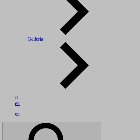
Galleria
fi
en
en