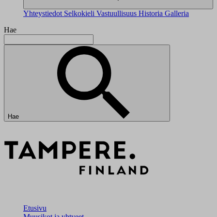
Yhteystiedot
Selkokieli
Vastuullisuus
Historia
Galleria
Hae
Hae
Etusivu
Muusikot ja yhtyeet