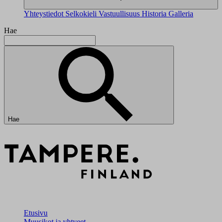
Yhteystiedot
Selkokieli
Vastuullisuus
Historia
Galleria
Hae
Hae
Etusivu
Muusikot ja yhtyeet