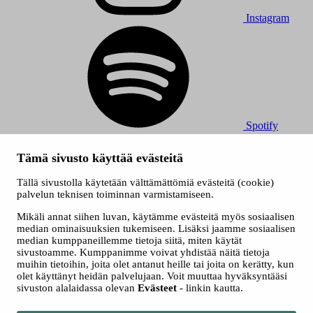
Instagram
Spotify
© 2026 Tampereen Musiikkijuhlat / Tampereen kaupunki.
Tämä sivusto käyttää evästeitä
Kaikki oikeudet muutoksiin pidätetään.
Evästeet
Tällä sivustolla käytetään välttämättömiä evästeitä (cookie)
Saavutettavuusseloste
palvelun teknisen toiminnan varmistamiseen.
Tietosuojaselosteet
Mikäli annat siihen luvan, käytämme evästeitä myös sosiaalisen
median ominaisuuksien tukemiseen. Lisäksi jaamme sosiaalisen
median kumppaneillemme tietoja siitä, miten käytät
sivustoamme. Kumppanimme voivat yhdistää näitä tietoja
muihin tietoihin, joita olet antanut heille tai joita on kerätty, kun
olet käyttänyt heidän palvelujaan. Voit muuttaa hyväksyntääsi
sivuston alalaidassa olevan
Evästeet
- linkin kautta.