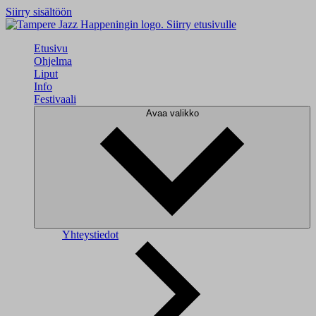
Siirry sisältöön
Siirry etusivulle
Etusivu
Ohjelma
Liput
Info
Festivaali
Avaa valikko
Yhteystiedot