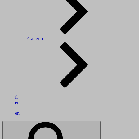
Galleria
fi
en
en