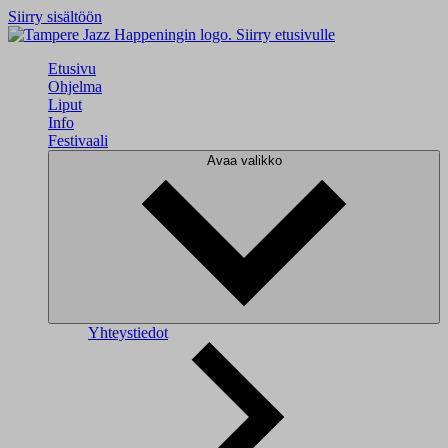
Siirry sisältöön
Siirry etusivulle
Etusivu
Ohjelma
Liput
Info
Festivaali
Avaa valikko
Yhteystiedot