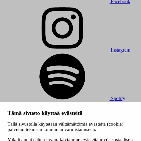
Facebook
Instagram
Spotify
© 2026 Tampereen Musiikkijuhlat / Tampereen kaupunki.
Tämä sivusto käyttää evästeitä
Kaikki oikeudet muutoksiin pidätetään.
Evästeet
Tällä sivustolla käytetään välttämättömiä evästeitä (cookie)
Saavutettavuusseloste
palvelun teknisen toiminnan varmistamiseen.
Tietosuojaselosteet
Mikäli annat siihen luvan, käytämme evästeitä myös sosiaalisen