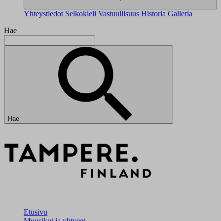
Yhteystiedot
Selkokieli
Vastuullisuus
Historia
Galleria
Hae
Hae
Etusivu
Muusikot ja yhtyeet