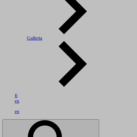
Galleria
fi
en
en