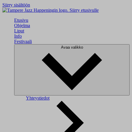
Siirry sisältöön
Siirry etusivulle
Etusivu
Ohjelma
Liput
Info
Festivaali
Avaa valikko
Yhteystiedot