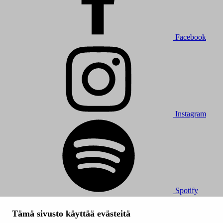
Facebook
Instagram
Spotify
© 2026 Tampereen Musiikkijuhlat / Tampereen kaupunki.
Tämä sivusto käyttää evästeitä
Kaikki oikeudet muutoksiin pidätetään.