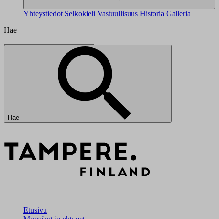
Yhteystiedot
Selkokieli
Vastuullisuus
Historia
Galleria
Hae
Hae
Etusivu
Muusikot ja yhtyeet