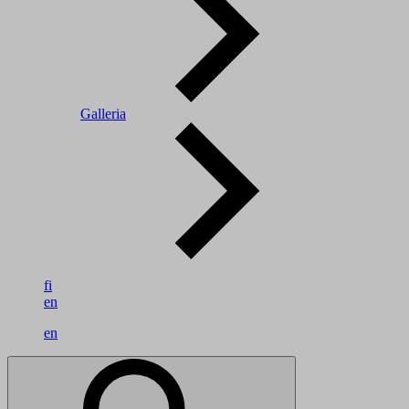
Galleria
fi
en
en