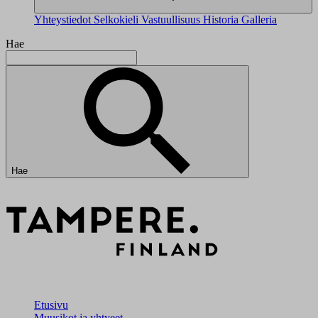
Yhteystiedot
Selkokieli
Vastuullisuus
Historia
Galleria
Hae
Hae
Etusivu
Muusikot ja yhtyeet