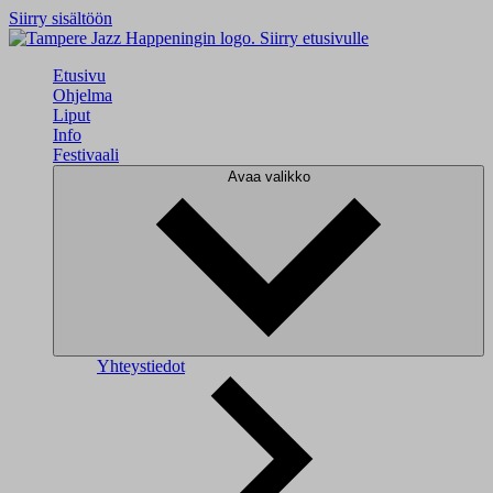
Siirry sisältöön
Siirry etusivulle
Etusivu
Ohjelma
Liput
Info
Festivaali
Avaa valikko
Yhteystiedot