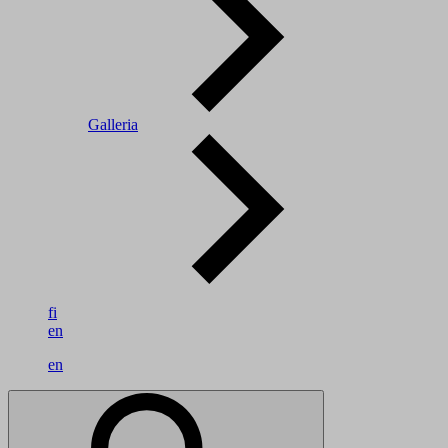
Galleria
fi
en
en