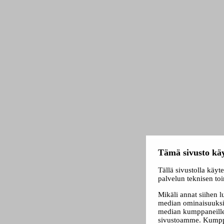
Tämä sivusto käy
Tällä sivustolla käyt
palvelun teknisen to
Mikäli annat siihen 
median ominaisuuksi
median kumppaneillem
sivustoamme. Kumppa