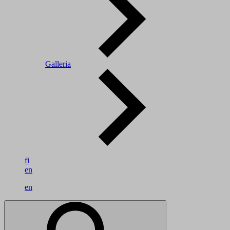
Galleria
fi
en
en