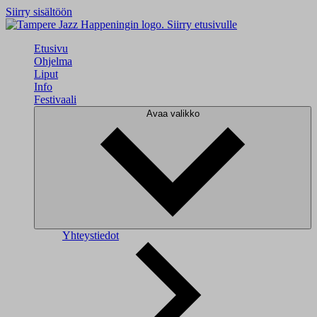
Siirry sisältöön
Siirry etusivulle
Etusivu
Ohjelma
Liput
Info
Festivaali
Avaa valikko
Yhteystiedot