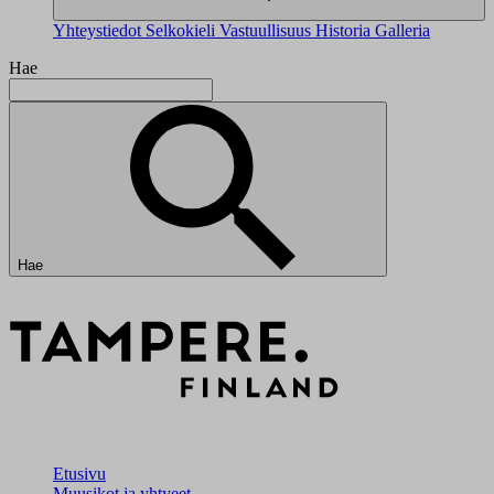
Yhteystiedot
Selkokieli
Vastuullisuus
Historia
Galleria
Hae
Hae
Etusivu
Muusikot ja yhtyeet