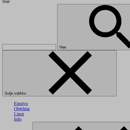
Hae
Hae
Sulje valikko
Etusivu
Ohjelma
Liput
Info