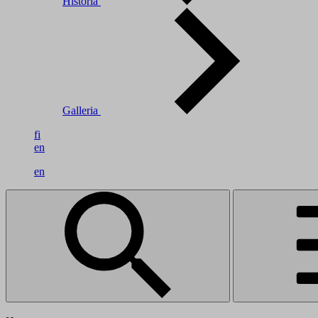
Historia
Galleria
fi
en
en