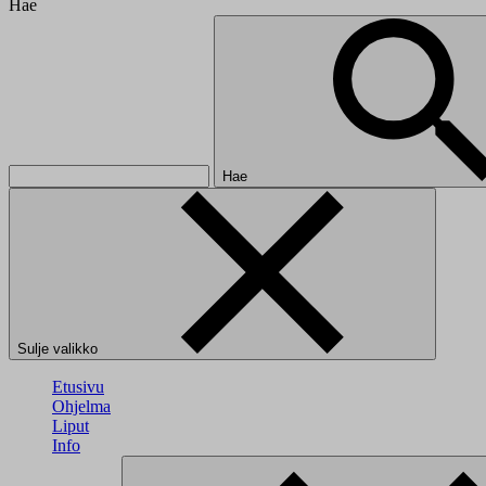
Hae
Hae
Sulje valikko
Etusivu
Ohjelma
Liput
Info