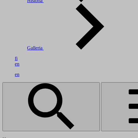
Historia
Galleria
fi
en
en