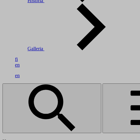
Historia
Galleria
fi
en
en