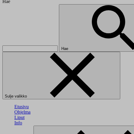
Hae
Hae
Sulje valikko
Etusivu
Ohjelma
Liput
Info