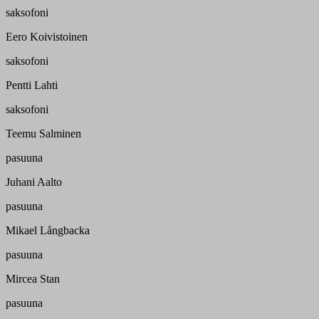
saksofoni
Eero Koivistoinen
saksofoni
Pentti Lahti
saksofoni
Teemu Salminen
pasuuna
Juhani Aalto
pasuuna
Mikael Långbacka
pasuuna
Mircea Stan
pasuuna