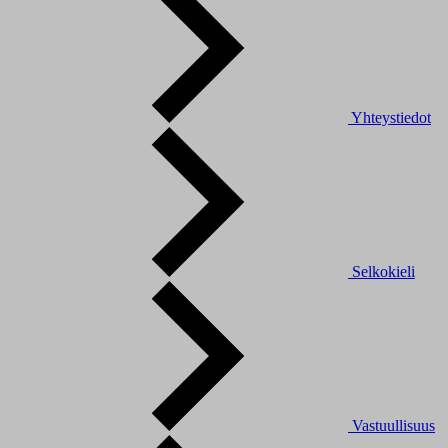
Yhteystiedot
Selkokieli
Vastuullisuus