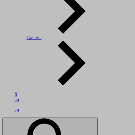
Galleria
fi
en
en