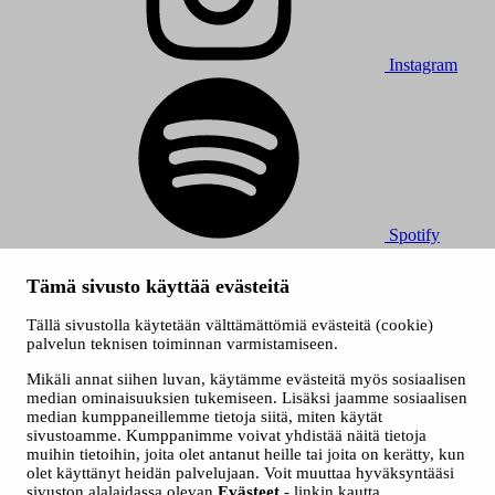
Instagram
Spotify
© 2026 Tampereen Musiikkijuhlat / Tampereen kaupunki.
Tämä sivusto käyttää evästeitä
Kaikki oikeudet muutoksiin pidätetään.
Evästeet
Tällä sivustolla käytetään välttämättömiä evästeitä (cookie)
Saavutettavuusseloste
palvelun teknisen toiminnan varmistamiseen.
Tietosuojaselosteet
Mikäli annat siihen luvan, käytämme evästeitä myös sosiaalisen
median ominaisuuksien tukemiseen. Lisäksi jaamme sosiaalisen
median kumppaneillemme tietoja siitä, miten käytät
sivustoamme. Kumppanimme voivat yhdistää näitä tietoja
muihin tietoihin, joita olet antanut heille tai joita on kerätty, kun
olet käyttänyt heidän palvelujaan. Voit muuttaa hyväksyntääsi
sivuston alalaidassa olevan
Evästeet
- linkin kautta.