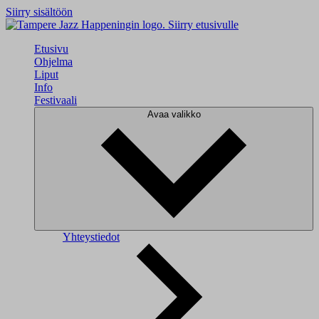
Siirry sisältöön
Siirry etusivulle
Etusivu
Ohjelma
Liput
Info
Festivaali
Avaa valikko
Yhteystiedot