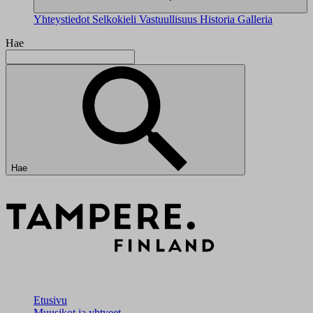
Yhteystiedot
Selkokieli
Vastuullisuus
Historia
Galleria
Hae
Hae
Etusivu
Muusikot ja yhtyeet