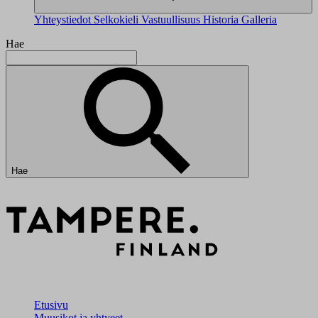
Yhteystiedot
Selkokieli
Vastuullisuus
Historia
Galleria
Hae
Hae
Etusivu
Muusikot ja yhtyeet