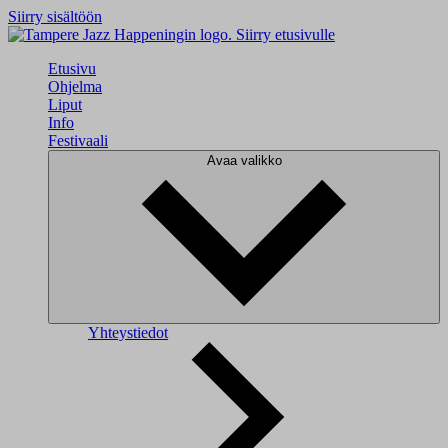
Siirry sisältöön
Siirry etusivulle
Etusivu
Ohjelma
Liput
Info
Festivaali
Avaa valikko
Yhteystiedot