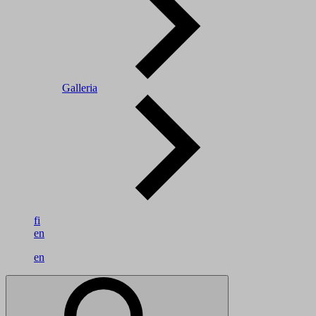
Galleria
fi
en
en