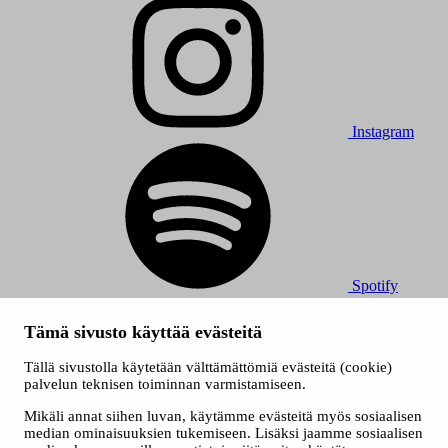
Instagram
Spotify
© 2026 Tampereen Musiikkijuhlat / Tampereen kaupunki.
Tämä sivusto käyttää evästeitä
Kaikki oikeudet muutoksiin pidätetään.
Evästeet
Tällä sivustolla käytetään välttämättömiä evästeitä (cookie)
Saavutettavuusseloste
palvelun teknisen toiminnan varmistamiseen.
Tietosuojaselosteet
Mikäli annat siihen luvan, käytämme evästeitä myös sosiaalisen
median ominaisuuksien tukemiseen. Lisäksi jaamme sosiaalisen