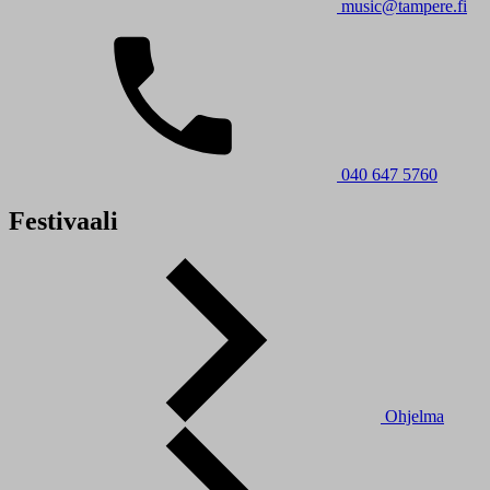
music@tampere.fi
040 647 5760
Festivaali
Ohjelma