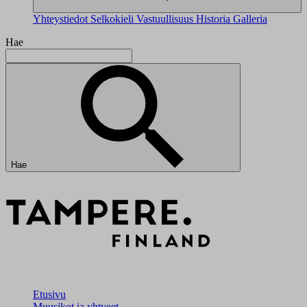
Yhteystiedot
Selkokieli
Vastuullisuus
Historia
Galleria
Hae
Hae
Etusivu
Muusikot ja yhtyeet