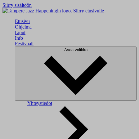
Siirry sisältöön
Siirry etusivulle
Etusivu
Ohjelma
Liput
Info
Festivaali
Avaa valikko
Yhteystiedot