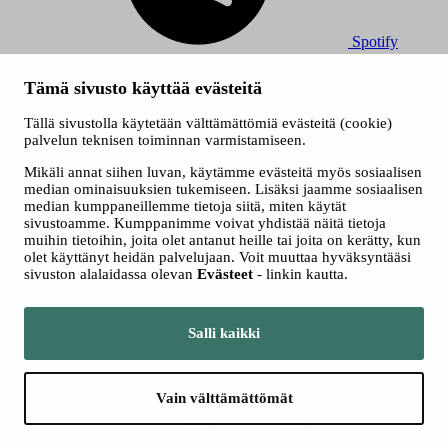
Spotify
© 2026 Tampereen Musiikkijuhlat / Tampereen kaupunki.
Tämä sivusto käyttää evästeitä
Kaikki oikeudet muutoksiin pidätetään.
Evästeet
Tällä sivustolla käytetään välttämättömiä evästeitä (cookie)
Saavutettavuusseloste
palvelun teknisen toiminnan varmistamiseen.
Tietosuojaselosteet
Mikäli annat siihen luvan, käytämme evästeitä myös sosiaalisen
median ominaisuuksien tukemiseen. Lisäksi jaamme sosiaalisen
median kumppaneillemme tietoja siitä, miten käytät
sivustoamme. Kumppanimme voivat yhdistää näitä tietoja
muihin tietoihin, joita olet antanut heille tai joita on kerätty, kun
olet käyttänyt heidän palvelujaan. Voit muuttaa hyväksyntääsi
sivuston alalaidassa olevan
Evästeet
- linkin kautta.
Siirry tampere.fi
Salli kaikki
Vain välttämättömät