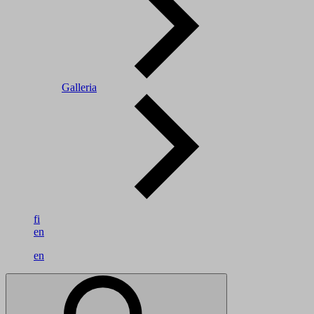
Galleria
fi
en
en