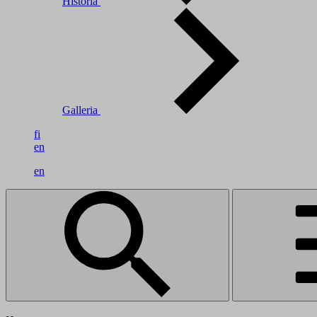
Historia
Galleria
fi
en
en