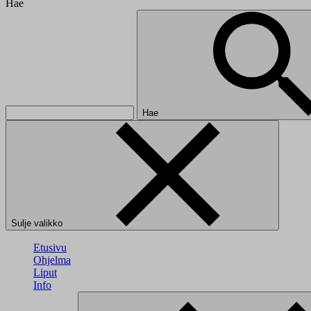
Hae
Hae
Sulje valikko
Etusivu
Ohjelma
Liput
Info