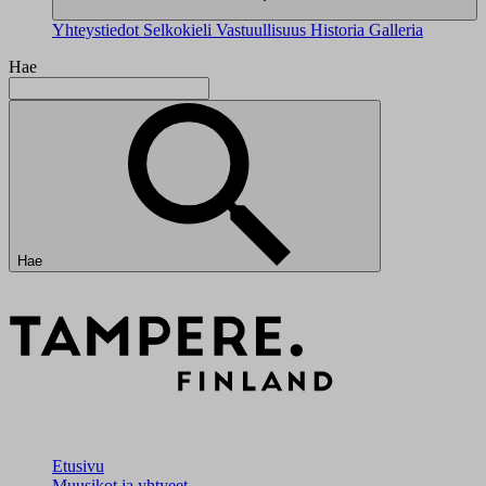
Yhteystiedot
Selkokieli
Vastuullisuus
Historia
Galleria
Hae
Hae
Etusivu
Muusikot ja yhtyeet