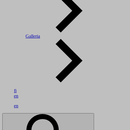
Galleria
fi
en
en