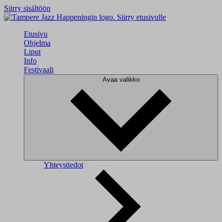
Siirry sisältöön
Siirry etusivulle
Etusivu
Ohjelma
Liput
Info
Festivaali
Avaa valikko
Yhteystiedot