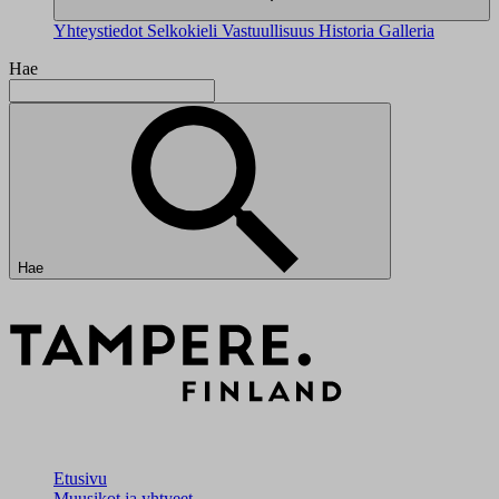
Yhteystiedot
Selkokieli
Vastuullisuus
Historia
Galleria
Hae
Hae
Etusivu
Muusikot ja yhtyeet