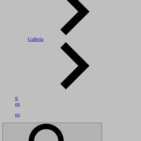
Galleria
fi
en
en