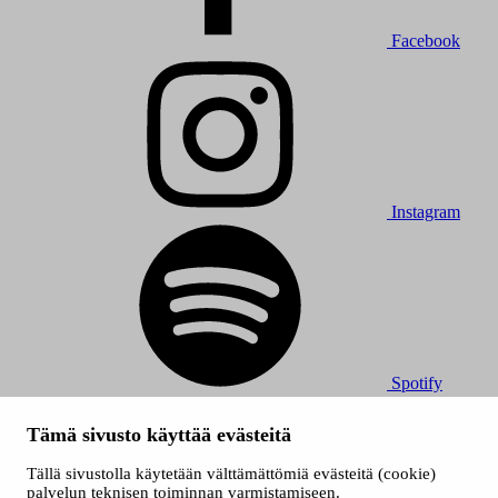
Facebook
Instagram
Spotify
© 2026 Tampereen Musiikkijuhlat / Tampereen kaupunki.
Tämä sivusto käyttää evästeitä
Kaikki oikeudet muutoksiin pidätetään.
Evästeet
Tällä sivustolla käytetään välttämättömiä evästeitä (cookie)
Saavutettavuusseloste
palvelun teknisen toiminnan varmistamiseen.