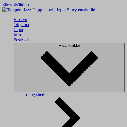
Siirry sisältöön
Siirry etusivulle
Etusivu
Ohjelma
Liput
Info
Festivaali
Avaa valikko
Yhteystiedot