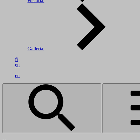
Historia
Galleria
fi
en
en