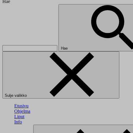
Hae
Hae
Sulje valikko
Etusivu
Ohjelma
Liput
Info