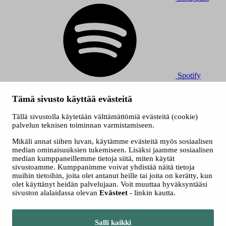
Spotify
© 2026 Tampereen Musiikkijuhlat / Tampereen kaupunki.
Tämä sivusto käyttää evästeitä
Kaikki oikeudet muutoksiin pidätetään.
Evästeet
Tällä sivustolla käytetään välttämättömiä evästeitä (cookie)
Saavutettavuusseloste
palvelun teknisen toiminnan varmistamiseen.
Tietosuojaselosteet
Mikäli annat siihen luvan, käytämme evästeitä myös sosiaalisen
median ominaisuuksien tukemiseen. Lisäksi jaamme sosiaalisen
median kumppaneillemme tietoja siitä, miten käytät
sivustoamme. Kumppanimme voivat yhdistää näitä tietoja
muihin tietoihin, joita olet antanut heille tai joita on kerätty, kun
olet käyttänyt heidän palvelujaan. Voit muuttaa hyväksyntääsi
sivuston alalaidassa olevan
Evästeet
- linkin kautta.
Siirry tampere.fi
Salli kaikki