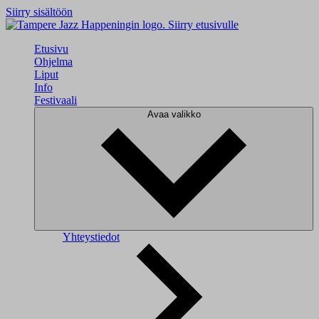
Siirry sisältöön
Siirry etusivulle
Etusivu
Ohjelma
Liput
Info
Festivaali
Avaa valikko
Yhteystiedot