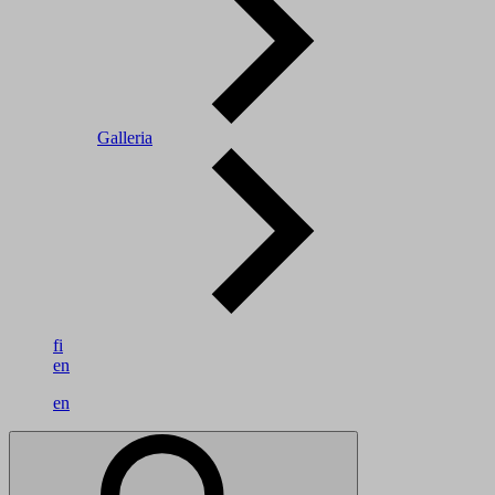
Galleria
fi
en
en