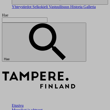
Yhteystiedot
Selkokieli
Vastuullisuus
Historia
Galleria
Hae
Hae
Etusivu
Muusikot ja yhtyeet