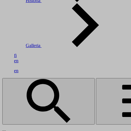
Historia
Galleria
fi
en
en