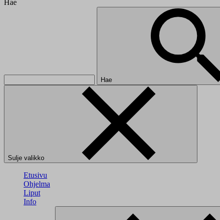
Hae
Hae
Sulje valikko
Etusivu
Ohjelma
Liput
Info